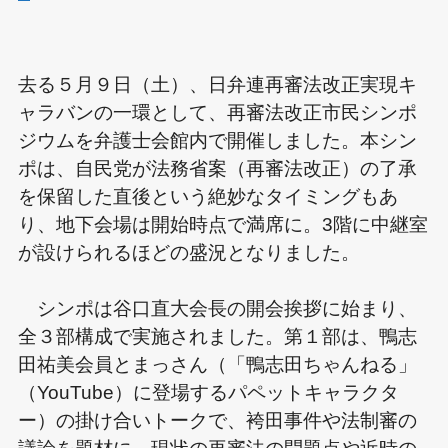
去る５月９日（土）、日弁連再審法改正実現キ
ャラバンの一環として、再審法改正市民シンポ
ジウムを弁護士会館内で開催しました。本シン
ポは、自民党が法務省案（再審法改正）の了承
を保留した直後という絶妙なタイミングもあ
り、地下会場は開始時点で満席に。3階に中継室
が設けられるほどの盛況となりました。
シンポは谷口直大会長の開会挨拶に始まり、
全３部構成で実施されました。第１部は、鴨志
田祐美会員とまっさん（「鴨志田ちゃんねる」
（YouTube）に登場するパペットキャラクタ
ー）の掛け合いトークで、袴田事件や法制審の