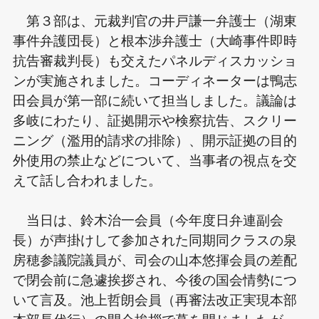
第３部は、元裁判官の井戸謙一弁護士（湖東
事件弁護団長）と根本渉弁護士（大崎事件即時
抗告審裁判長）も交えたパネルディスカッショ
ンが実施されました。コーディネーターは鴨志
田会員が第一部に続いて担当しました。議論は
多岐にわたり、証拠開示や検察抗告、スクリー
ニング（濫用的請求の排除）、開示証拠の目的
外使用の禁止などについて、当事者の視点を交
えて話し合われました。
当日は、鈴木治一会員（今年度日弁連副会
長）が声掛けして参加された同期同クラスの泉
房穂参議院議員が、司会の山本悠揮会員の差配
で閉会前に急遽挨拶され、今後の国会情勢につ
いて言及。池上哲朗会員（再審法改正実現本部