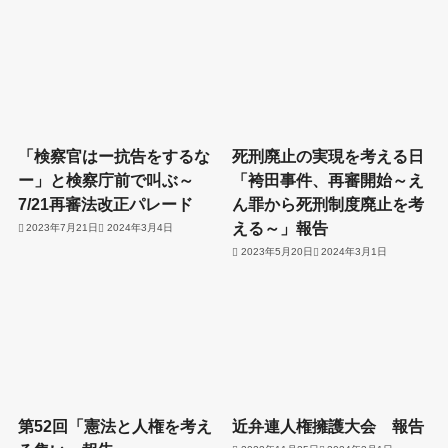
「検察官はー抗告をするな
死刑廃止の実現を考える日
ー」と検察庁前で叫ぶ～
「袴田事件、再審開始～え
7/21再審法改正パレード
ん罪から死刑制度廃止を考
える～」報告
2023年7月21日
2024年3月4日
2023年5月20日
2024年3月1日
第52回「憲法と人権を考え
近弁連人権擁護大会 報告